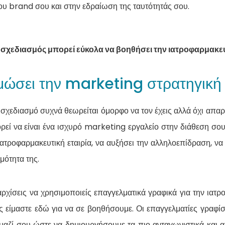
υ brand σου και στην εδραίωση της ταυτότητάς σου.
 σχεδιασμός μπορεί εύκολα να βοηθήσει την ιατροφαρμακευτ
ώσει την marketing στρατηγική
 σχεδιασμό συχνά θεωρείται όμορφο να τον έχεις αλλά όχι απα
ρεί να είναι ένα ισχυρό marketing εργαλείο στην διάθεση σ
α ιατροφαρμακευτική εταιρία, να αυξήσει την αλληλοεπίδραση, ν
μότητα της.
αρχίσεις να χρησιμοποιείς επαγγελματικά γραφικά για την ιατρ
είς είμαστε εδώ για να σε βοηθήσουμε. Οι επαγγελματίες γραφίστ
αζί σου ώστε να δημιουργήσουμε τα πιο ανταγωνιστικά και α