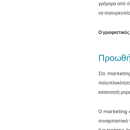
γρήγορα από ότ
να σιγουρευτείς
Ο γραφιστικός
Προωθήσ
Στο marketing
πολυπλοκότητα.
κατανοητή μορ
Ο marketing ex
συναρπαστικό 