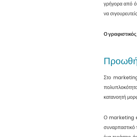
γρήγορα από ότ
να σιγουρευτείς
Ο γραφιστικός
Προωθήσ
Στο marketing
πολυπλοκότητα.
κατανοητή μορ
Ο marketing ex
συναρπαστικό 