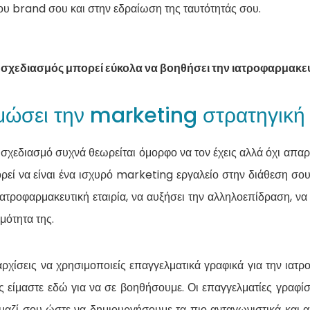
υ brand σου και στην εδραίωση της ταυτότητάς σου.
 σχεδιασμός μπορεί εύκολα να βοηθήσει την ιατροφαρμακευτ
ώσει την marketing στρατηγική
 σχεδιασμό συχνά θεωρείται όμορφο να τον έχεις αλλά όχι απα
ρεί να είναι ένα ισχυρό marketing εργαλείο στην διάθεση σ
α ιατροφαρμακευτική εταιρία, να αυξήσει την αλληλοεπίδραση, ν
μότητα της.
αρχίσεις να χρησιμοποιείς επαγγελματικά γραφικά για την ιατρ
είς είμαστε εδώ για να σε βοηθήσουμε. Οι επαγγελματίες γραφίστ
αζί σου ώστε να δημιουργήσουμε τα πιο ανταγωνιστικά και α